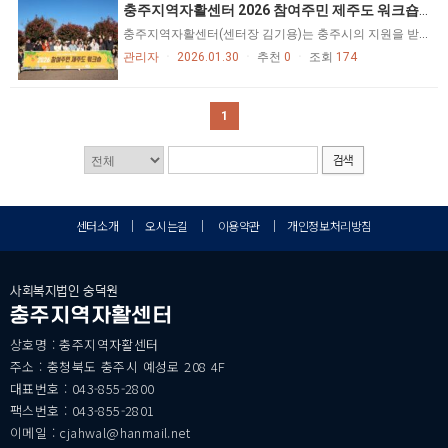
충주지역자활센터 2026 참여주민 제주도 워크숍 성료
충주지역자활센터(센터장 김기용)는 충주시의 지원을 받아 지난 1월 27일부터 29일까지 진행된 자활사업 참여자를 위해 준비한 심리정서자활 지원 프로그램 “2026 참여주민 제주도 워크숍”을 성공적으로 마무리했다. 이번 워크숍은 자활근로 참여자들의 정서적 안정과 근로 의욕 고취를 도모하고, 참여자 간 소통과 유대 강화를 통해 자활사업의 지속성과 참여 만족도를 높이기 위해 마련됐다. 특히 일상적인 근로 환경을 벗어나 공동체 활동을 경험함으로써 자활근로 과정에서 축적된 피로를 해소하고, 향후 자립 의지를 다지는 계기가 되도록 기획됐다. 워크숍에 참여한 자활근로 참여자들은 제주도의 자연환경과 지역 문화 체험을 통해 상호 교류의 시간을 가졌으며, 자활기업 카페와 세탁소를 차례로 방문해 운영 현황과 사업구조, 근로 참여 방식 등에 대한 설명을 듣고, 자활기업이 지역사회에서 수행하는 역할과 자립모델에 대해 이해하는 시간을 가졌다. 충주지역자활센터(센터장 김기용)는 “이번 제주도 워크숍은 충주시의 지원으로 추진된 의미 있는 자리로, 자활근로 참여자들이 그동안의 노고를 되돌아보고 스스로를 격려하는 시간이 되었다”며 “앞으로도 참여자의 역량 강화와 안정적인 자활근로 참여 및 심리정서프로그램을 위해 다양한 지원 프로그램을 지속적으로 운영할 계획”이라고 밝혔다. https://www.inews365.com/news/article.html?no=905047 https://chungju.kpnnews.org/news/2601300000000165
관리자
ㆍ
2026.01.30
ㆍ
추천
0
ㆍ
조회
174
1
검색
센터소개
｜
오시는길
｜
이용약관
｜
개인정보처리방침
사회복지법인 숭덕원
충주지역자활센터
상호명 : 충주지역자활센터
주소 : 충청북도 충주시 예성로 208 4F
대표번호 : 043-855-2800
팩스번호 : 043-855-2801
이메일 : cjahwal@hanmail.net