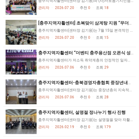
충주지역자활센터(센터장 김기용)와 (사)서로돕기시민협회(회장 이영규)는 2023년부터 매년 이어오고 있는 사회공헌활동의 일환으로, 무더운 여름을 건강하게 보내길 바라는 마음을 담아 2026년 충주시 드림스타트 추천 아동 가정 등 지역 내 취약계층 25여 가구를 대상으로 삼계탕 나눔 행사를 진행했다. 이번 행사는 무더운 여름철 건강관리가 필요한 취약계층에게 따뜻한 한 끼를 전달하고 지역사회 나눔문화를 확산하기 위해 마련됐다. 양 기관의 실무자들은 삼계탕 조리부터 포장, 배송까지 전 과정에 직접 참여하며 정성과 온정을 담아 행사를 진행했다. 행사 당일에는 정성껏 준비한 삼계탕과 제철 과일을 개별 포장한 뒤 대상 가정을 직접 방문해 전달했다. 특히 개인정보 보호를 위해 배송 가방마다 개별 주소를 부착하고, 배송 완료 후 즉시 폐기하는 등 개인정보 보호에도 만전을 기했다. 충주지역자활센터 김기용 센터장은 "매년 이어지는 삼계탕 나눔 행사가 지역사회 이웃들에게 건강과 희망을 전하는 뜻깊은 시간이 되기를 바란다"며 "앞으로도 지역사회 유관기관과의 협력을 바탕으로 취약계층을 위한 다양한 사회공헌 활동을 지속적으로 추진하고, 자활 참여주민과 함께 성장하는 지역공동체를 만들어 나가겠다"고 말했다. 이번 행사는 충주지역자활센터와 (사)서로돕기시민협회가 함께 추진하는 대표적인 사회공헌 활동으로 지역사회 나눔문화 확산과 복지 증진을 위해 매년 이어지고 있다. 충주지역자활센터는 저소득 주민의 자립·자활을 지원하기 위해 다양한 자활근로사업과 사례관리, 자산형성지원사업 등을 운영하며 지역사회와 상생하는 복지 실천에 앞장서고 있다. https://www.inews365.com/news/article.html?no=928232 https://www.ccreview.co.kr/news/articleView.html?idxno=353078 https://www.cctimes.kr/news/articleView.html?idxno=917361
관리자
ㆍ
2026.07.20
ㆍ
추천
0
ㆍ
조회
18
[충주지역자활센터] 초복맞이 삼계탕 지원 “무더위 극복한 든든한 한끼”
충주지역자활센터(센터장 김기용)는 7월 15일 본격적인 여름철 무더위를 맞아 자활근로 참여자들의 건강한 여름나기를 지원하기 위해 삼계탕 나눔 행사를 실시했다고 밝혔다. 이번 행사는 연일 이어지는 폭염 속에서 자활근로사업에 참여하고 있는 참여자들의 건강을 보호하고, 무더위로 인한 온열질환을 예방하는 한편 참여자들의 사기 진작과 근로의욕을 높이기 위해 마련됐다. 이날 충주지역자활센터는 각 사업단에서 근무하는 자활근로 참여자들에게 삼계탕을 제공하며 건강 상태를 살피고, 충분한 수분 섭취와 휴식 등 폭염 대응 안전수칙을 함께 안내했다. 특히 이번 나눔은 단순한 식사 지원을 넘어 참여자들의 건강을 증진하고 안정적인 근로환경을 조성하기 위한 복지지원의 일환으로 추진됐으며, 참여자들이 건강하게 자활사업에 참여할 수 있도록 응원의 의미를 담아 진행됐다. 김기용 충주지역자활센터장은 "폭염 속에서도 맡은 자리에서 최선을 다하고 있는 자활근로 참여자들의 노고에 감사드린다"며 "이번 삼계탕 지원이 무더운 여름을 건강하게 보내는 데 작은 힘이 되길 바라며, 앞으로도 참여자들의 건강과 안전을 최우선으로 다양한 지원을 이어가겠다"고 말했다. 한편 충주지역자활센터는 자활근로사업을 통해 취약계층의 경제적 자립을 지원하고 있으며, 참여자들의 근로환경 개선과 건강증진, 취업역량 강화를 위한 다양한 복지지원과 교육 프로그램을 지속적으로 추진하고 있다. https://www.inews365.com/news/article.html?no=928081
관리자
ㆍ
2026.07.20
ㆍ
추천
0
ㆍ
조회
15
충주지역자활센터 “더벤티 충주용산점 오픈식 성료”
충주지역자활센터가 저소득 취약계층의 안정적인 일자리와 경제적 자립을 지원하기 위한 신규 자활근로사업단을 개소하며 자활 지원 기반을 확대했다. 충주지역자활센터는 지난 3일 신규 자활근로사업단인 '더벤티 카페 용산점' 개소식을 열고 본격적인 운영에 들어갔다. 이날 개소식에는 이동석 충주시장을 비롯해 김기용 충주지역자활센터장, 사회복지시설 관계자, 자활사업 참여자 등 30여 명이 참석해 새로운 사업단의 출발을 함께 축하했다. 더벤티 카페 용산점은 중앙자활자금 6천만 원과 충주시 자활기금, 자활센터 활성화 지원금을 활용해 조성됐다. 해당 사업장은 올해 '사업장 환경개선 지원사업' 공모에 선정되면서 추진됐다. 센터는 참여자들이 대중적인 프랜차이즈 카페를 직접 운영하며 음료 제조와 고객 응대, 매장 운영 등 실무 능력을 익히고 창업 및 취업에 필요한 경험을 쌓을 수 있도록 지원할 계획이다. 이동석 시장은 "새롭게 문을 연 자활근로사업단이 참여자들에게 희망과 자립의 디딤돌이 되길 바란다"며 "앞으로도 취약계층의 안정적인 일자리 창출과 자립 지원을 위해 행정적 지원을 지속적으로 확대하겠다"고 말했다. 김기용 충주지역자활센터장은 "이번 카페 사업단이 참여자들의 자립 역량을 키우는 실질적인 교육과 일자리 공간으로 자리 잡을 수 있도록 운영에 최선을 다하겠다"고 전했다. 한편, 충주지역자활센터는 현재 자활근로사업단 11곳과 자활기업 3곳을 운영·지원하며 저소득층을 대상으로 맞춤형 일자리 제공과 직업훈련을 통해 경제적 자립을 지원하고 있다. https://www.inews365.com/news/article.html?no=926182 https://www.ccdn.co.kr/news/articleView.html?idxno=1086531 https://www.gukjenews.com/news/articleView.html?idxno=3624941 https://www.dominilbo.com/news/articleView.html?idxno=272126 https://www.ccreview.co.kr/news/articleView.html?idxno=351938 https://www.krcom.co.kr/news/articleView.html?idxno=177354
관리자
ㆍ
2026.07.06
ㆍ
추천
0
ㆍ
조회
29
충주지역자활센터-충북경영자총협회 중장년내일센터 “중장년 경력 지원 업무협약식”
충주지역자활센터(센터장 김기용)는 중장년층의 지속적인 사회참여와 일경험 지원을 위해 충북경영자총협회 중장년내일센터와 ‘중장년 경력지원제’ 지원 업무 협약식을 체결했다고 밝혔다. 이번 협약식을 통해 중장년 구직자에게 적합한 일경험 기회를 제공하고, 직무역량 강화와 안정적인 노동시장 진입을 지원하기 위해 마련됐다. 중장년 경력지원제는 중장년층이 다양한 현장에서 실무 경험을 쌓을 수 있도록 지원하는 사업으로, 참여자는 직무 경험을 통해 재취업 역량을 높이고 기업은 경험과 전문성을 갖춘 인력을 활용할 수 있는 장점이 있다. 김기용 충주지역자활센터장은 "중장년층은 풍부한 경험과 역량을 갖춘 중요한 인적자원"이라며 "이번 협약을 통해 참여자들이 새로운 일자리를 탐색하고 사회활동을 이어갈 수 있도록 적극 지원하겠다"고 말했다. 한편 충주지역자활센터는 자활근로사업 운영과 함께 취업지원, 직무교육, 사례관리 등 다양한 자립지원 서비스를 제공하며 지역 내 취약계층의 경제적 자립과 사회참여 확대를 위해 노력하고 있다. https://www.inews365.com/news/article.html?no=925487
관리자
ㆍ
2026.07.06
ㆍ
추천
0
ㆍ
조회
28
충주지역자활센터, 설명절 정나누기 행사 진행
충주지역자활센터(센터장 김기용)는 설명절을 맞아 자활근로 참여인들과 함께 ‘설명절 정 나누기 행사’를 진행했다. 이번 행사에서는 자활근로 참여인들이 직접 준비한 우크렐레 공연이 진행돼 눈길을 끌었다. 해당 공연은 자활근로 과정 속에서 자신의 재능을 발견하고 자신감을 회복한 사례로, 자활의 의미를 새롭게 공유하는 시간이 됐다. 아울러 윷놀이 등 전통놀이 체험프로그램도 운영돼 명절의 정취를 느끼며 자연스럽게 소통하는 시간을 가졌다. 이날 행사에 참석한 충주시장 권한대행 김진석 부시장은 “자활근로 참여인들의 꾸준한 노력이 지역사회 자활사업의 중요한 기반”이라며 “충주시는 자활사업이 안정적으로 운영될 수 있도록 지속적인 관심과 지원을 이어가겠다”고 말했다. 충주지역자활센터 김기용 센터장은 “이번 설명절 정 나누기 행사는 참여인들이 자활 과정 속에서 회복한 자신감과 공동체 의식을 확인하는 자리였다”며 “직접 준비한 우크렐레 공연은 자활이 단순한 근로를 넘어 개인의 역량과 자존감을 키우는 과정임을 보여준다”고 말했다. 한편 충주지역자활센터는 자활근로 참여인의 자립 역량 강화를 위해 자활근로사업 운영과 함께 정서·문화 프로그램을 병행하고 있다. https://www.inews365.com/news/article.html?no=907261
관리자
ㆍ
2026.02.19
ㆍ
추천
0
ㆍ
조회
179