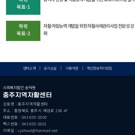
목표-1
하위
자활·자립능력 개발을 위한 자활사례관리사업 전문성 강
목표-2
화
센터소개
｜
오시는길
｜
이용약관
｜
개인정보처리방침
사회복지법인 숭덕원
충주지역자활센터
상호명 : 충주지역자활센터
주소 : 충청북도 충주시 예성로 208 4F
대표번호 : 043-855-2800
팩스번호 : 043-855-2801
이메일 : cjahwal@hanmail.net