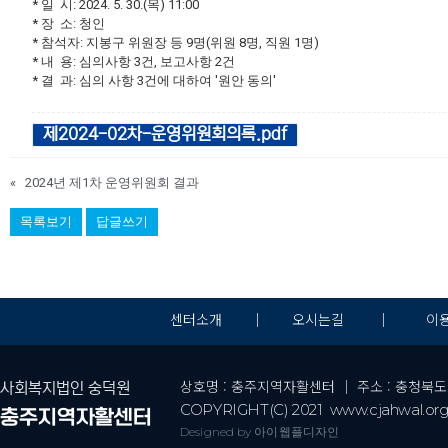
* 일 시: 2024. 5. 30.(목) 11:00
* 장 소: 청인
* 참석자: 지봉구 위원장 등 9명(위원 8명, 직원 1명)
* 내 용: 심의사항 3건, 보고사항 2건
* 결 과: 심의 사항 3건에 대하여 '원안 동의'
제2024-02차-운영위원회의록.pdf
«
2024년 제1차 운영위원회 결과
목록보기
답글쓰기
센터소개
｜
오시는길
｜
이
상호명 : 충주지역자활센터 ｜ 주소 : 충청북도 충주시 
사회복지법인 숭덕원
COPYRIGHT(C) 2021 www.cjahwal.org a
충주지역자활센터
Designed by 아이웹플디자인