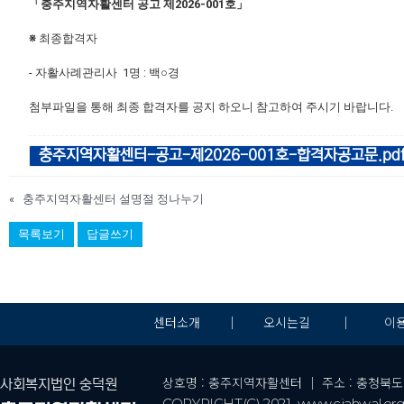
「충주지역자활센터 공고 제2026-001호」
※
최종합격자
- 자활사례관리사 1명 : 백○경
첨부파일을 통해 최종 합격자를 공지 하오니 참고하여 주시기 바랍니다.
충주지역자활센터-공고-제2026-001호-합격자공고문.pd
«
충주지역자활센터 설명절 정나누기
목록보기
답글쓰기
센터소개
｜
오시는길
｜
이
상호명 : 충주지역자활센터 ｜ 주소 : 충청북도 충주시 
사회복지법인 숭덕원
COPYRIGHT(C) 2021 www.cjahwal.org a